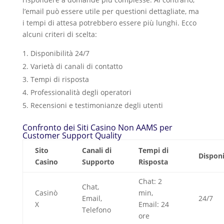
l’email può essere utile per questioni dettagliate, ma
i tempi di attesa potrebbero essere più lunghi. Ecco
alcuni criteri di scelta:
Disponibilità 24/7
Varietà di canali di contatto
Tempi di risposta
Professionalità degli operatori
Recensioni e testimonianze degli utenti
Confronto dei Siti Casino Non AAMS per
Customer Support Quality
Sito
Canali di
Tempi di
Disponi
Casino
Supporto
Risposta
Chat: 2
Chat,
Casinò
min,
Email,
24/7
X
Email: 24
Telefono
ore