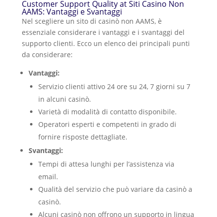
Customer Support Quality at Siti Casino Non
AAMS: Vantaggi e Svantaggi
Nel scegliere un sito di casinò non AAMS, è
essenziale considerare i vantaggi e i svantaggi del
supporto clienti. Ecco un elenco dei principali punti
da considerare:
Vantaggi:
Servizio clienti attivo 24 ore su 24, 7 giorni su 7
in alcuni casinò.
Varietà di modalità di contatto disponibile.
Operatori esperti e competenti in grado di
fornire risposte dettagliate.
Svantaggi:
Tempi di attesa lunghi per l’assistenza via
email.
Qualità del servizio che può variare da casinò a
casinò.
Alcuni casinò non offrono un supporto in lingua