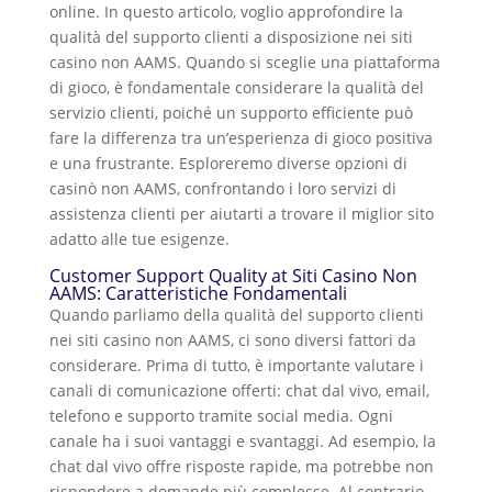
online. In questo articolo, voglio approfondire la
qualità del supporto clienti a disposizione nei siti
casino non AAMS. Quando si sceglie una piattaforma
di gioco, è fondamentale considerare la qualità del
servizio clienti, poiché un supporto efficiente può
fare la differenza tra un’esperienza di gioco positiva
e una frustrante. Esploreremo diverse opzioni di
casinò non AAMS, confrontando i loro servizi di
assistenza clienti per aiutarti a trovare il miglior sito
adatto alle tue esigenze.
Customer Support Quality at Siti Casino Non
AAMS: Caratteristiche Fondamentali
Quando parliamo della qualità del supporto clienti
nei siti casino non AAMS, ci sono diversi fattori da
considerare. Prima di tutto, è importante valutare i
canali di comunicazione offerti: chat dal vivo, email,
telefono e supporto tramite social media. Ogni
canale ha i suoi vantaggi e svantaggi. Ad esempio, la
chat dal vivo offre risposte rapide, ma potrebbe non
rispondere a domande più complesse. Al contrario,