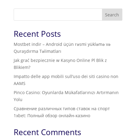
Search
Recent Posts
Mostbet indir – Android üçün rəsmi yükləmə və
Quraşdırma Təlimatları
Jak grać bezpiecznie w Kasyno Online Pl Blik z
Blikiem?
Impatto delle app mobili sull’uso dei siti casino non
AAMS
Pinco Casino: Oyunlarda Mükafatlarınızı Artırmanın
Yolu
Сравнение различных типов ставок на спорт
1xbet: Полный обзор онлайн-казино
Recent Comments