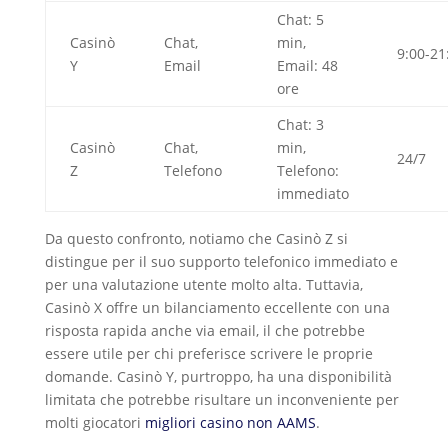
Chat: 5
Casinò
Chat,
min,
9:00-21
Y
Email
Email: 48
ore
Chat: 3
Casinò
Chat,
min,
24/7
Z
Telefono
Telefono:
immediato
Da questo confronto, notiamo che Casinò Z si
distingue per il suo supporto telefonico immediato e
per una valutazione utente molto alta. Tuttavia,
Casinò X offre un bilanciamento eccellente con una
risposta rapida anche via email, il che potrebbe
essere utile per chi preferisce scrivere le proprie
domande. Casinò Y, purtroppo, ha una disponibilità
limitata che potrebbe risultare un inconveniente per
molti giocatori
migliori casino non AAMS
.